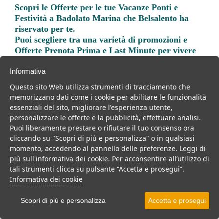
Scopri le
Offerte per le tue Vacanze Ponti e
Festività a Badolato Marina
che Belsalento ha
riservato per te.
Puoi scegliere tra una varietà di promozioni e
Offerte Prenota Prima e Last Minute per vivere
una vacanza indimenticabile.
Informativa
Questo sito Web utilizza strumenti di tracciamento che
memorizzano dati come i cookie per abilitare le funzionalità
essenziali del sito, migliorare l'esperienza utente,
personalizzare le offerte e la pubblicità, effettuare analisi.
Trova la soluzione migliore per la tua prossima
Puoi liberamente prestare o rifiutare il tuo consenso ora
vacanza.
cliccando su "Scopri di più e personalizza" o in qualsiasi
momento, accedendo al pannello delle preferenze. Leggi di
Noi di belsalento.it abbiamo selezionato per te le migliori mete, i
più sull'informativa dei cookie. Per acconsentire all’utilizzo di
migliori servizi, le migliori offerte per il tuo prossimo viaggio.
tali strumenti clicca su pulsante “Accetta e prosegui”.
Informativa dei cookie
Scopri di più e personalizza
Accetta e prosegui