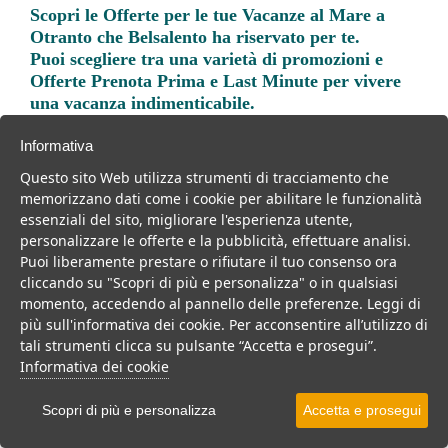
Scopri le
Offerte per le tue Vacanze al Mare a
Otranto
che Belsalento ha riservato per te.
Puoi scegliere tra una varietà di promozioni e
Offerte Prenota Prima e Last Minute per vivere
una vacanza indimenticabile.
Informativa
Questo sito Web utilizza strumenti di tracciamento che
memorizzano dati come i cookie per abilitare le funzionalità
essenziali del sito, migliorare l'esperienza utente,
Trova la soluzione migliore per la tua prossima
personalizzare le offerte e la pubblicità, effettuare analisi.
vacanza.
Puoi liberamente prestare o rifiutare il tuo consenso ora
cliccando su "Scopri di più e personalizza" o in qualsiasi
Noi di belsalento.it abbiamo selezionato per te le migliori mete, i
momento, accedendo al pannello delle preferenze. Leggi di
migliori servizi, le migliori offerte per il tuo prossimo viaggio.
più sull'informativa dei cookie. Per acconsentire all’utilizzo di
tali strumenti clicca su pulsante “Accetta e prosegui”.
Informativa dei cookie
Villaggi
Resort
Hotel
Residence
Scopri di più e personalizza
Accetta e prosegui