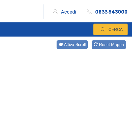
Accedi
0833 543000
CERCA
Attiva Scroll
Reset Mappa