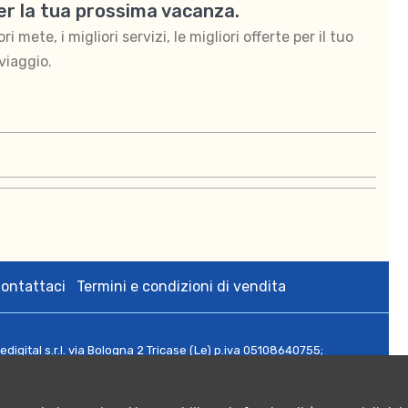
per la tua prossima vacanza.
 mete, i migliori servizi, le migliori offerte per il tuo
viaggio.
ontattaci
Termini e condizioni di vendita
zedigital s.r.l. via Bologna 2 Tricase (Le) p.iva 05108640755;
rese CCIAA di Lecce n. 05108640755 - Numero REA: LE - 342564;
 Euro 10.000,00.
ritti riservati.