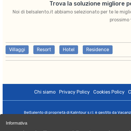
Trova la soluzione migliore 
Noi di belsalento.it abbiamo selezionato per te le migliori
prossimo 
Villaggi
Resort
Hotel
Residence
Chi siamo
Privacy Policy
Cookies Policy
C
BelSalento di proprietà di Kalintour s.r.l. è gestito da Vacan
licenza amministrativa n.0079508 del 27/10/2020; Registro Imp
Informativa
Capitale Sociale
©️ 2021 Tutti i di