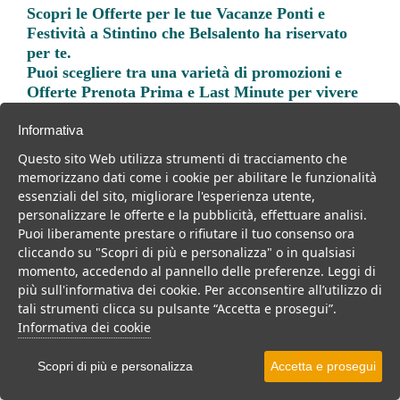
Scopri le
Offerte per le tue Vacanze Ponti e
Festività a Stintino
che Belsalento ha riservato
per te.
Puoi scegliere tra una varietà di promozioni e
Offerte Prenota Prima e Last Minute per vivere
una vacanza indimenticabile.
Informativa
Questo sito Web utilizza strumenti di tracciamento che
memorizzano dati come i cookie per abilitare le funzionalità
essenziali del sito, migliorare l'esperienza utente,
personalizzare le offerte e la pubblicità, effettuare analisi.
Trova la soluzione migliore per la tua prossima
Puoi liberamente prestare o rifiutare il tuo consenso ora
vacanza.
cliccando su "Scopri di più e personalizza" o in qualsiasi
momento, accedendo al pannello delle preferenze. Leggi di
Noi di belsalento.it abbiamo selezionato per te le migliori mete, i
più sull'informativa dei cookie. Per acconsentire all’utilizzo di
migliori servizi, le migliori offerte per il tuo prossimo viaggio.
tali strumenti clicca su pulsante “Accetta e prosegui”.
Informativa dei cookie
Scopri di più e personalizza
Accetta e prosegui