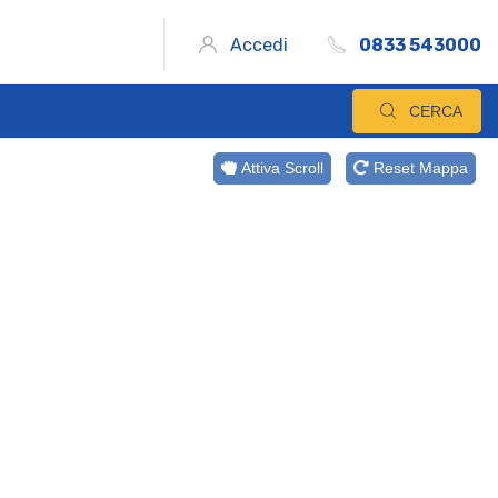
Accedi
0833 543000
CERCA
Attiva Scroll
Reset Mappa