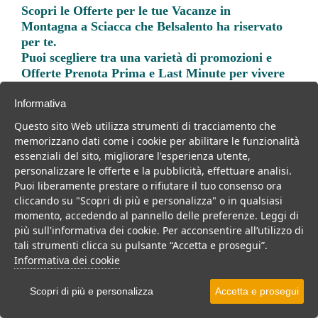
Scopri le
Offerte per le tue Vacanze in
Montagna a Sciacca
che Belsalento ha riservato
per te.
Puoi scegliere tra una varietà di promozioni e
Offerte Prenota Prima e Last Minute per vivere
una vacanza indimenticabile.
Informativa
Questo sito Web utilizza strumenti di tracciamento che
memorizzano dati come i cookie per abilitare le funzionalità
essenziali del sito, migliorare l'esperienza utente,
personalizzare le offerte e la pubblicità, effettuare analisi.
Trova la soluzione migliore per la tua prossima
Puoi liberamente prestare o rifiutare il tuo consenso ora
vacanza.
cliccando su "Scopri di più e personalizza" o in qualsiasi
momento, accedendo al pannello delle preferenze. Leggi di
Noi di belsalento.it abbiamo selezionato per te le migliori mete, i
più sull'informativa dei cookie. Per acconsentire all’utilizzo di
migliori servizi, le migliori offerte per il tuo prossimo viaggio.
tali strumenti clicca su pulsante “Accetta e prosegui”.
Informativa dei cookie
Scopri di più e personalizza
Accetta e prosegui