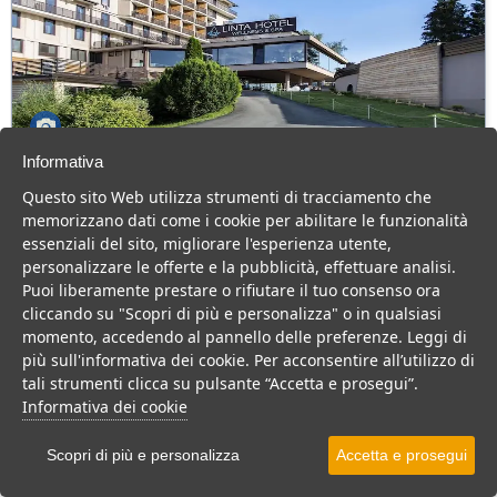
Informativa
Linta Park Hotel Wellness Spa
Questo sito Web utilizza strumenti di tracciamento che
Veneto > Asiago
memorizzano dati come i cookie per abilitare le funzionalità
103 Camere
essenziali del sito, migliorare l'esperienza utente,
personalizzare le offerte e la pubblicità, effettuare analisi.
Hotel 4 stelle ad Asiago, con grande Centro Benessere, per una
Puoi liberamente prestare o rifiutare il tuo consenso ora
vacanza confortevole e rilassante.
cliccando su "Scopri di più e personalizza" o in qualsiasi
Hotel
momento, accedendo al pannello delle preferenze. Leggi di
più sull'informativa dei cookie. Per acconsentire all’utilizzo di
VEDI SU MAPPA
tali strumenti clicca su pulsante “Accetta e prosegui”.
INFO STRUTTURA
Informativa dei cookie
APRI STRUTTURA
Scopri di più e personalizza
Accetta e prosegui