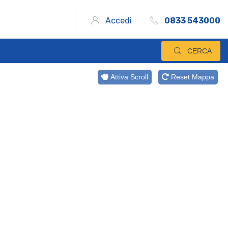
Accedi
0833 543000
CERCA
Attiva Scroll
Reset Mappa