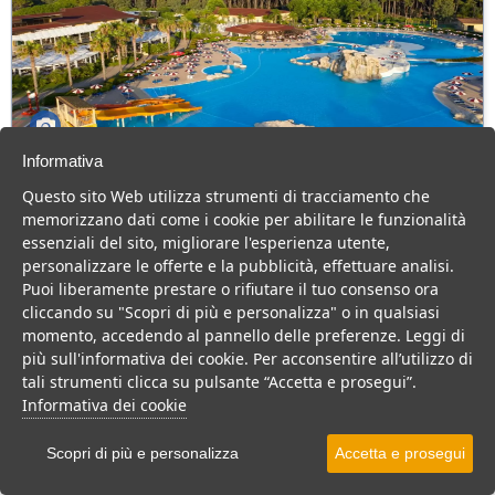
Informativa
Falkensteiner Club Funimation Garden
Questo sito Web utilizza strumenti di tracciamento che
Calabria
memorizzano dati come i cookie per abilitare le funzionalità
Calabria > Calabria tirrenica > Pizzo Calabro
essenziali del sito, migliorare l'esperienza utente,
518 Camere
personalizzare le offerte e la pubblicità, effettuare analisi.
Puoi liberamente prestare o rifiutare il tuo consenso ora
Grande Resort 4 stelle, sul mare, tanti servizi per il divertimento
cliccando su "Scopri di più e personalizza" o in qualsiasi
della famiglia ed il relax delle coppie
momento, accedendo al pannello delle preferenze. Leggi di
Villaggio
Resort
Centro Benessere
più sull'informativa dei cookie. Per acconsentire all’utilizzo di
tali strumenti clicca su pulsante “Accetta e prosegui”.
VEDI SU MAPPA
Informativa dei cookie
INFO STRUTTURA
Scopri di più e personalizza
Accetta e prosegui
APRI STRUTTURA