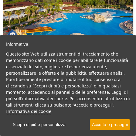
Informativa
Falkensteiner Club Funimation Garden
Questo sito Web utilizza strumenti di tracciamento che
Calabria
memorizzano dati come i cookie per abilitare le funzionalità
Calabria > Calabria tirrenica > Pizzo Calabro
essenziali del sito, migliorare l'esperienza utente,
518 Camere
personalizzare le offerte e la pubblicità, effettuare analisi.
Puoi liberamente prestare o rifiutare il tuo consenso ora
Grande Resort 4 stelle, sul mare, tanti servizi per il divertimento
cliccando su "Scopri di più e personalizza" o in qualsiasi
della famiglia ed il relax delle coppie
momento, accedendo al pannello delle preferenze. Leggi di
Villaggio
Resort
Centro Benessere
più sull'informativa dei cookie. Per acconsentire all’utilizzo di
tali strumenti clicca su pulsante “Accetta e prosegui”.
VEDI SU MAPPA
Informativa dei cookie
INFO STRUTTURA
Scopri di più e personalizza
Accetta e prosegui
APRI STRUTTURA