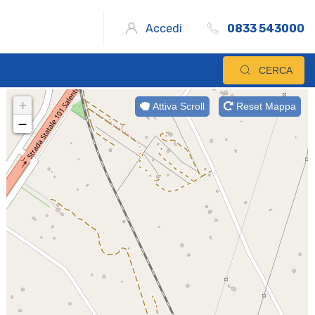
Accedi
0833 543000
CERCA
+
Attiva Scroll
Reset Mappa
−